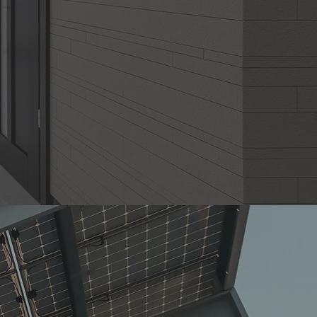
l no existan luminarias en el
ingenieros les propondrán el
uminaria que cumpla con la
n ámbito laboral y que aporte
lor e imagen para su negocio