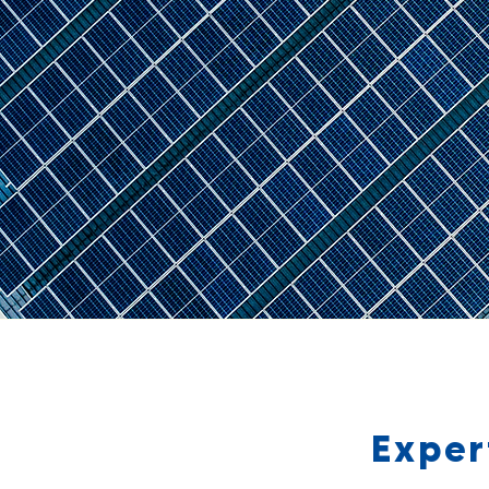
GRU
Exper