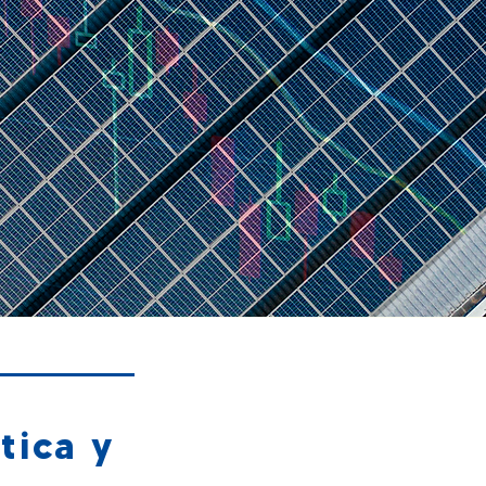
o
tica y