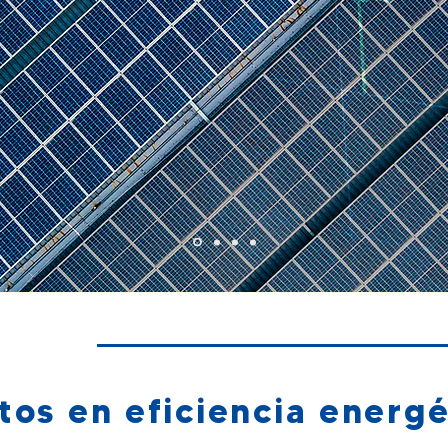
en Méxic
PO AIRIS
tos en eficiencia energé