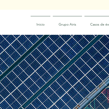
Inicio
Grupo Airis
Casos de éx
Sistemas
energía so