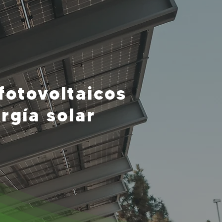
fotovoltaicos
rgía solar