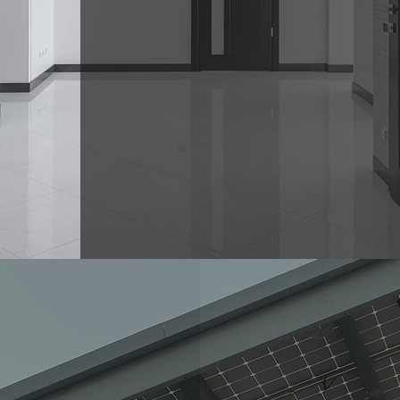
reforma para el cua
mercado, nuestros 
mejor diseño de l
normativa vigente e
además un mayor va