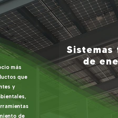
Sistemas 
de ene
ocio más
ductos que
ntes y
bientales,
erramientas
miento de