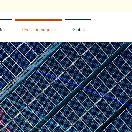
ito
Lineas de negocio
Global
 de
lar