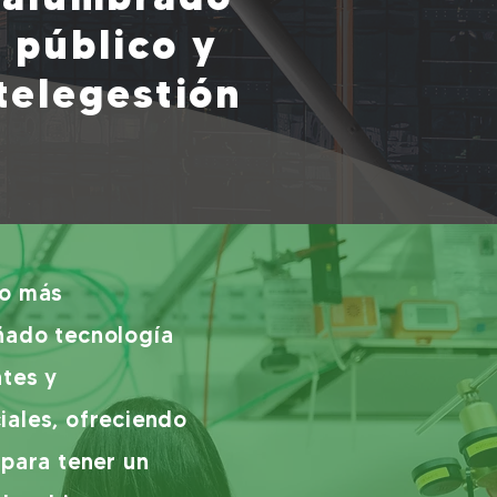
público y
telegestión
io más
ñado tecnología
ntes y
iales, ofreciendo
 para tener un